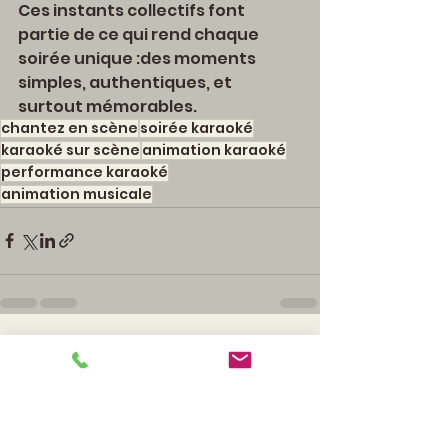
Ces instants collectifs font 
partie de ce qui rend chaque 
soirée unique :des moments 
simples, authentiques, et 
surtout mémorables.
chantez en scène
soirée karaoké
karaoké sur scène
animation karaoké
performance karaoké
animation musicale
Voir tout
Posts récents