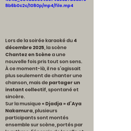
8b6b0c2c/1080p/mp4/file.mp4
Lors de la soirée karaoké du 
4 
décembre 2025
, la scène 
Chantez en Scène
 a une 
nouvelle fois pris tout son sens.
À ce moment-là, il ne s’agissait 
plus seulement de chanter une 
chanson, mais de 
partager un 
instant collectif
, spontané et 
sincère.
Sur la musique 
« Djadja » d’Aya 
Nakamura
, plusieurs 
participants sont montés 
ensemble sur scène, portés par 