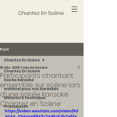
Chantez En Scène
Post
Chantez En Scène
18 déc. 2025
1 min de lecture
Chantez En Scène
Participants chantant
Soirée Karaoké
ensemble sur scène lors
matériel pour nos Karaokés
d’une soirée karaoké
Matériel & technique
Chantez en Scène
Photobooth
https://video.wixstatic.com/video/5d
404d_034aae8943c74d5cb7b3a5fe