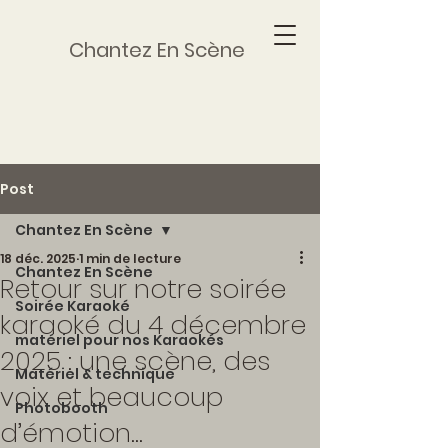
Chantez En Scène
Post
Chantez En Scène
18 déc. 2025
1 min de lecture
Chantez En Scène
Retour sur notre soirée
Soirée Karaoké
karaoké du 4 décembre
matériel pour nos Karaokés
2025 : une scène, des
Matériel & technique
voix et beaucoup
Photobooth
d’émotion...