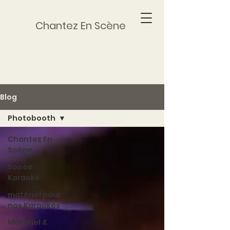
Chantez En Scène
Blog
Photobooth
Chantez En
Scène
Soirée
Karaoké
matériel pour
nos Karaokés
Matériel &