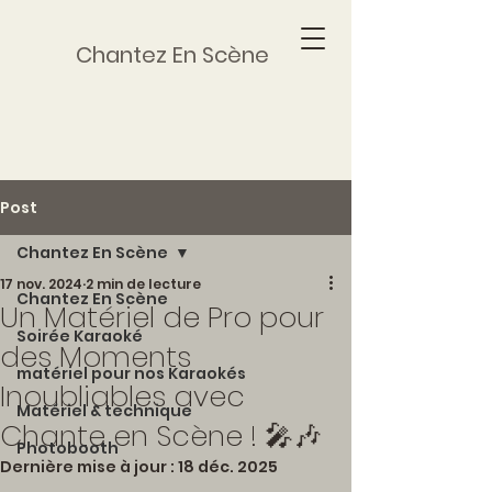
Chantez En Scène
Post
Chantez En Scène
17 nov. 2024
2 min de lecture
Chantez En Scène
Un Matériel de Pro pour
Soirée Karaoké
des Moments
matériel pour nos Karaokés
Inoubliables avec
Matériel & technique
Chante en Scène ! 🎤🎶
Photobooth
Dernière mise à jour :
18 déc. 2025