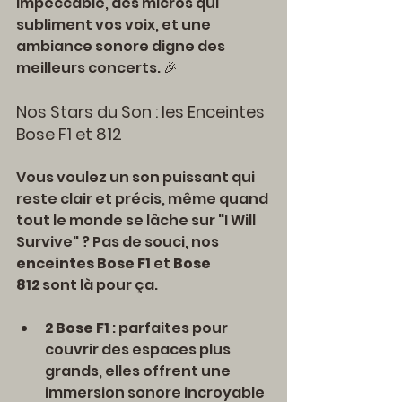
impeccable, des micros qui 
subliment vos voix, et une 
ambiance sonore digne des 
meilleurs concerts. 🎉
Nos Stars du Son : les Enceintes 
Bose F1 et 812
Vous voulez un son puissant qui 
reste clair et précis, même quand 
tout le monde se lâche sur "I Will 
Survive" ? Pas de souci, nos 
enceintes Bose F1
 et 
Bose 
812
 sont là pour ça.
2 Bose F1
 : parfaites pour 
couvrir des espaces plus 
grands, elles offrent une 
immersion sonore incroyable 