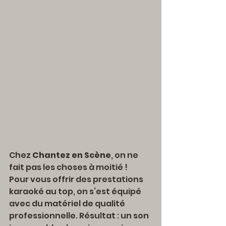
Chez 
Chantez en Scène
, on ne 
fait pas les choses à moitié ! 
Pour vous offrir des prestations 
karaoké au top, on s’est équipé 
avec du matériel de qualité 
professionnelle. Résultat : un son 